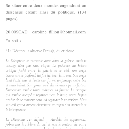
Se situer entre deux mondes engendrant un
dissensus créant ainsi du politique. (134
pages)
20,00$CAD _
caroline_fillion@hotmail.com
Extraits
" Le Décepteur observe l’anus[1] du critique
Le Décepteur se retrouve donc dans la galerie, mais le
passage n’est pas sans risque. La présence du Hibou
critique juché entre la galerie et le ciel, son corps
traversant le plafond, lui fait hérisser la toison. Son corps
liant l’extérieur et l’intérieur forme un passage entre bec
et anus béant. Son gosier vidé des derniers petits festins,
l’ouverture semble toute indiquer sa famine. Le critique
qui semble occupé à regarder vers le haut, notre fripon
profite de ce moment pour lui regarder le postérieur. Mais
son œil grand ouvert cherchant un repas s’en aperçoit et
le lui reproche.
Le Décepteur s’en défend — Au-delà des apparences,
j’observais le sublime du ciel et non le contour de votre