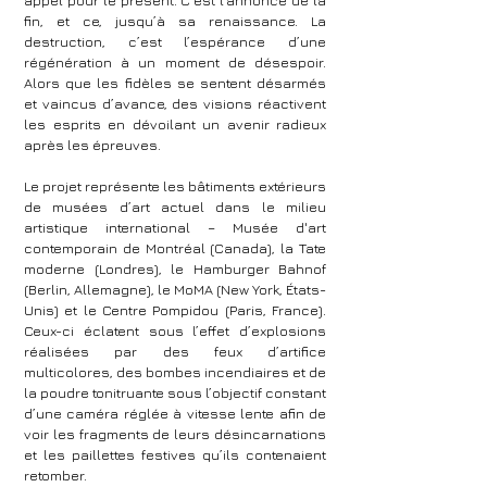
appel pour le présent. C’est l’annonce de la
fin, et ce, jusqu’à sa renaissance. La
destruction, c’est l’espérance d’une
régénération à un moment de désespoir.
Alors que les fidèles se sentent désarmés
et vaincus d’avance, des visions réactivent
les esprits en dévoilant un avenir radieux
après les épreuves.
Le projet représente les bâtiments extérieurs
de musées d’art actuel dans le milieu
artistique international – Musée d'art
contemporain de Montréal (Canada), la Tate
moderne (Londres), le Hamburger Bahnof
(Berlin, Allemagne), le MoMA (New York, États-
Unis) et le Centre Pompidou (Paris, France).
Ceux-ci éclatent sous l’effet d’explosions
réalisées par des feux d’artifice
multicolores, des bombes incendiaires et de
la poudre tonitruante sous l’objectif constant
d’une caméra réglée à vitesse lente afin de
voir les fragments de leurs désincarnations
et les paillettes festives qu’ils contenaient
retomber.