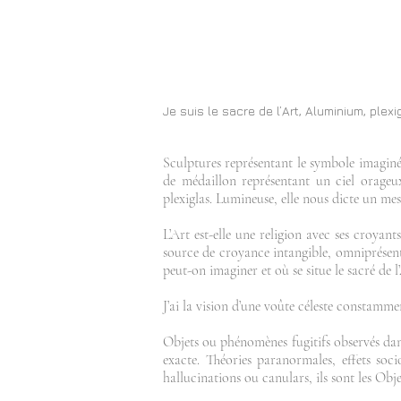
Je suis le sacre de l’Art, Aluminium, ple
Sculptures représentant le symbole imaginé
de médaillon représentant un ciel orageux
plexiglas. Lumineuse, elle nous dicte un mess
L’Art est-elle une religion avec ses croyant
source de croyance intangible, omniprésent
peut-on imaginer et où se situe le sacré de l’
J’ai la vision d’une voûte céleste constamment
Objets ou phénomènes fugitifs observés dan
exacte. Théories paranormales, effets so
hallucinations ou canulars, ils sont les Obje