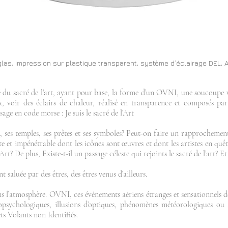
xiglas, impression sur plastique transparent, système d’éclairage DEL, 
 du sacré de l’art, ayant pour base, la forme d’un OVNI, une soucoupe vo
, voir des éclairs de chaleur, réalisé en transparence et composés par 
age en code morse : Je suis le sacré de l’Art
s, ses temples, ses prêtes et ses symboles? Peut-on faire un rapprochement
e et impénétrable dont les icônes sont œuvres et dont les artistes en quê
Art? De plus, Existe-t-il un passage céleste qui rejoints le sacré de l’art? 
 saluée par des êtres, des êtres venus d’ailleurs.
s l’atmosphère. OVNI, ces événements aériens étranges et sensationnels do
ciopsychologiques, illusions d’optiques, phénomènes météorologiques o
ts Volants non Identifiés.