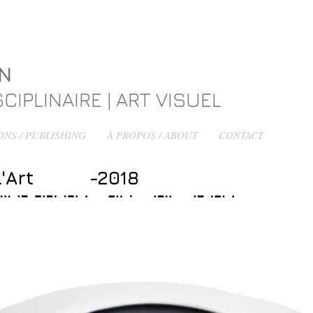
ON
CIPLINAIRE | ART VISUEL
ONS / PUBLISHING
À PROPOS / ABOUT
CONTACT
de l'Art -2018