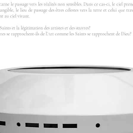
arne le passage vers les réalités non sensibles. Dans ce cas-ci, le ciel pren
angible, le lieu de passage des êtres célestes vers la terre et celui que tra
t au ciel vivant.
Saints et la légitimation des artistes et des œuvres?
uvres se rapprochent-ils de l’Art comme les Saints se rapprochent de Dieu?