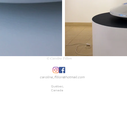
© Caroline Fillion
caroline_fillion@hotmail.com
Québec,
Canada