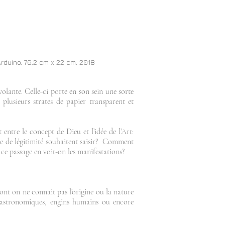
Arduino, 76,2 cm x 22 cm, 2018
lante. Celle-ci porte en son sein une sorte
plusieurs strates de papier transparent et
 entre le concept de Dieu et l’idée de l’Art:
te de légitimité souhaitent saisir? Comment
Et ce passage en voit-on les manifestations?
nt on ne connait pas l’origine ou la nature
u astronomiques, engins humains ou encore