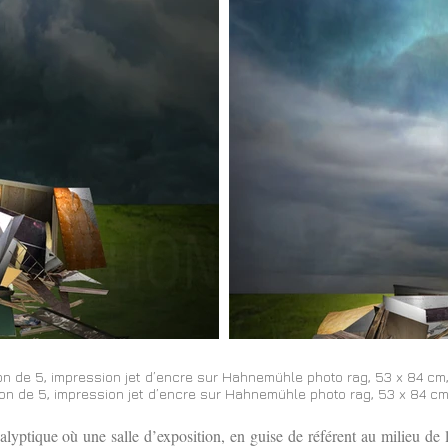
on de 5, impression jet d’encre sur Hahnemühle photo rag, 53 x 84 cm
on de 5, impression jet d’encre sur Hahnemühle photo rag, 53 x 84 cm
tique où une salle d’exposition, en guise de référent au milieu de l’