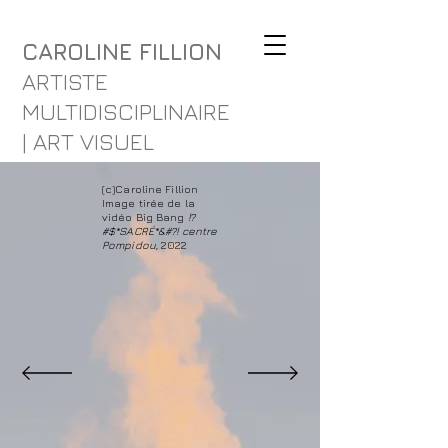
CAROLINE FILLION
ARTISTE
MULTIDISCIPLINAIRE
| ART VISUEL
(c)Caroline Fillion
Image tirée de la
vidéo Big Bang
!?
#$*SACRÉ*&#?! centre
Pompidou
, 2022